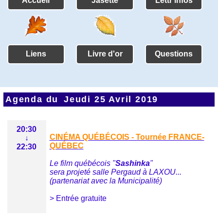
Accueil
Jasette
Lettr'infos
Liens
Livre d'or
Questions
Agenda du
Jeudi 25 Avril 2019
20:30
CINÉMA QUÉBÉCOIS - Tournée FRANCE-
↓
QUÉBEC
22:30
Le film québécois "
Sashinka
"
sera projeté salle Pergaud à LAXOU...
(partenariat avec la Municipalité)
> Entrée gratuite