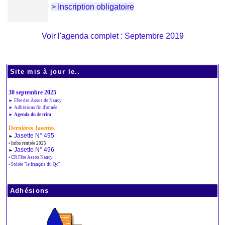
> Inscription obligatoire
Voir l'agenda complet : Septembre 2019
Site mis à jour le..
30 septembre 2025
► Fête des Assos de Nancy
► Adhésions fin d'année
► Agenda du 4e trim
Dernières Jasettes
Jasette N° 495
►
• Infos rentrée 2025
Jasette N° 496
►
• CR Fête Assos Nancy
• Soirée "le français du Qc"
Adhésions