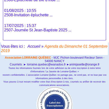
01/08/2025 : 10:55
2508-Invitation épluchette ...
17/07/2025 : 15:37
2507-Journée St Jean-Baptiste 2025 ...
Vous êtes ici :
Accueil
»
Agenda du Dimanche 01 Septembre
2019
Association LORRAINE-QUÉBEC
- MJC Pichon boulevard Recteur Senn -
54000 NANCY
Courriels :► lorraine.quebec@wanadoo.fr ►animjasette@orange.fr
Toutes les informations fournies lors de votre adhésion ou de votre inscription à notre lettre
d’informations ‘La Jasette de Lorraine-Québec »
restent confidentielles. L’association Lorraine-Québec ne partage pas, ne vend pas, et ne loue pas vos
informations personnelles à des tiers.
Vous pouvez à tout instant modifier votre état d’inscription à nos, courriels ou arrêter de recevoir des
communications associatives.