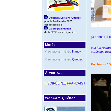
L'agenda Lorraine-Québec
pour la fin d'année 2025
est accessible !
La programmation
de la FFQ/f est en ligne ici...
ça donnait, à p
Météo
« et les
rudbe
Prévisions météo
Nancy
après des
aga
Prévisions météo
Québec
Du chinois ? 
A venir...
< 21/10 : SOIRÉE "LE FRANÇAIS DU QUÉBEC - SALLE JUILLIÈ
WebCam Québec