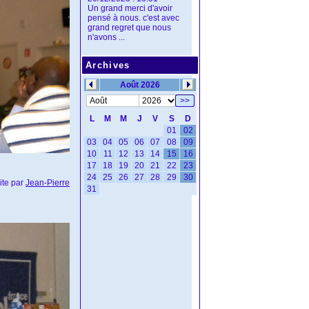
Un grand merci d'avoir
pensé à nous. c'est avec
grand regret que nous
n'avons ...
Archives
Août 2026
>>
L
M
M
J
V
S
D
01
02
03
04
05
06
07
08
09
10
11
12
13
14
15
16
17
18
19
20
21
22
23
24
25
26
27
28
29
30
ite par
Jean-Pierre
31