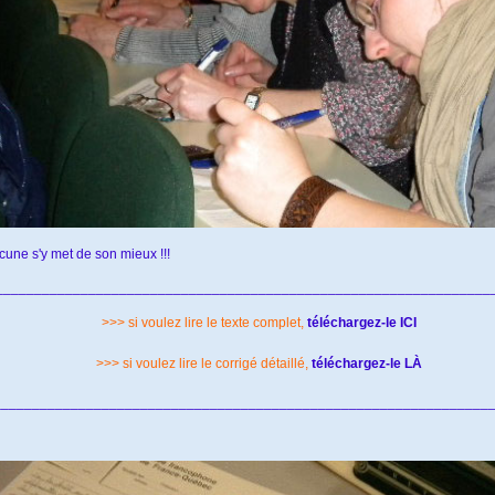
cune s'y met de son mieux !!!
________________________________________________________________
>>> si voulez lire le texte complet,
téléchargez-le ICI
>>> si voulez lire le corrigé détaillé,
téléchargez-le LÀ
_______________________________________________________________