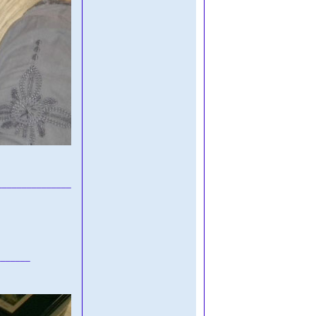
_______________
_______