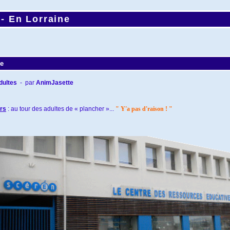
 -
En Lorraine
ne
dultes
- par
AnimJasette
rs
: au tour des adultes de « plancher »...
" Y'a pas d'raison ! "