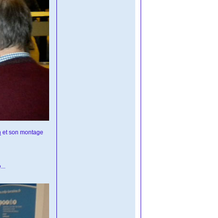
n
et son montage
e
...