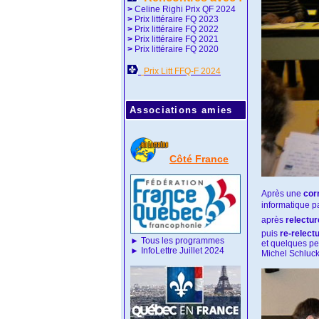
>
Celine Righi Prix QF 2024
>
Prix littéraire FQ 2023
>
Prix littéraire FQ 2022
>
Prix littéraire FQ 2021
>
Prix littéraire FQ 2020
Prix Litt FFQ-F 2024
Associations amies
Côté France
Après une
cor
informatique pa
après
relectur
puis
re-relect
►
Tous les programmes
et quelques pe
►
InfoLettre Juillet 2024
Michel Schluck 