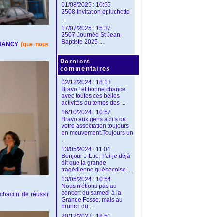
01/08/2025 : 10:55
2508-Invitation épluchette
...
17/07/2025 : 15:37
2507-Journée St Jean-
Baptiste 2025 ...
 NANCY
(que nous
Derniers
commentaires
02/12/2024 : 18:13
Bravo ! et bonne chance
avec toutes ces belles
activités du temps des ...
16/10/2024 : 10:57
Bravo aux gens actifs de
votre association toujours
en mouvement.Toujours un
...
13/05/2024 : 11:04
Bonjour J-Luc, T'ai-je déjà
dit que la grande
tragédienne québécoise ...
13/05/2024 : 10:54
Nous n'étions pas au
concert du samedi à la
 chacun de réussir
Grande Fosse, mais au
brunch du ...
20/12/2023 : 18:51