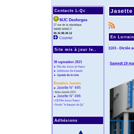
Jasette
Contacts L-Qc
MJC Desforges
27 rue de la république
54000 NANCY
06.32.88.49.12
En Lorrai
Courriel
1103 - Dictée a
Site mis à jour le..
30 septembre 2025
Samedi 19 ma
► Fête des Assos de Nancy
► Adhésions fin d'année
► Agenda du 4e trim
Dernières Jasettes
Jasette N° 495
►
• Infos rentrée 2025
Jasette N° 496
►
• CR Fête Assos Nancy
• Soirée "le français du Qc"
Adhésions