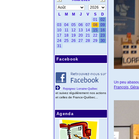
Facebook
Un peu abasour
François, Gér
Rejoignez Lorraine-Québec
et suivez régulièrement nos actions
et celles de France-Québec...
Agenda