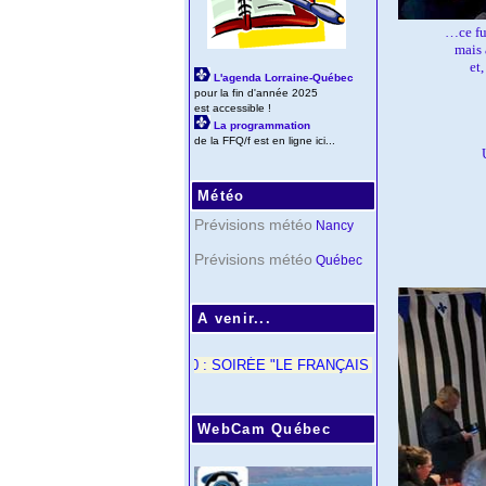
…ce fut
mais 
et
L'agenda Lorraine-Québec
pour la fin d'année 2025
est accessible !
La programmation
de la FFQ/f est en ligne ici...
Météo
Prévisions météo
Nancy
Prévisions météo
Québec
A venir...
< 21/10 : SOIRÉE "LE FRANÇAIS DU QUÉBEC - SALLE JUI
WebCam Québec