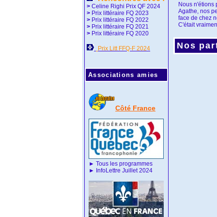
Nous n'étions 
>
Celine Righi Prix QF 2024
Agathe, nos pe
>
Prix littéraire FQ 2023
face de chez n
>
Prix littéraire FQ 2022
C'était vraimen
>
Prix littéraire FQ 2021
>
Prix littéraire FQ 2020
Nos part
Prix Litt FFQ-F 2024
Associations amies
Côté France
►
Tous les programmes
►
InfoLettre Juillet 2024