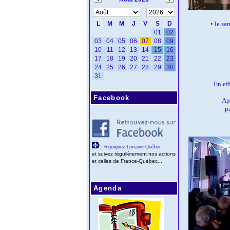
• le sa
En eff
Facebook
Apr
p
Rejoignez Lorraine-Québec
et suivez régulièrement nos actions
et celles de France-Québec...
Agenda