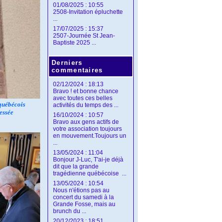
01/08/2025 : 10:55
2508-Invitation épluchette
...
17/07/2025 : 15:37
2507-Journée St Jean-
Baptiste 2025 ...
Derniers
commentaires
02/12/2024 : 18:13
Bravo ! et bonne chance
avec toutes ces belles
québécois
activités du temps des ...
essée
16/10/2024 : 10:57
Bravo aux gens actifs de
votre association toujours
en mouvement.Toujours un
...
13/05/2024 : 11:04
Bonjour J-Luc, T'ai-je déjà
dit que la grande
tragédienne québécoise ...
13/05/2024 : 10:54
Nous n'étions pas au
concert du samedi à la
Grande Fosse, mais au
brunch du ...
20/12/2023 : 18:51