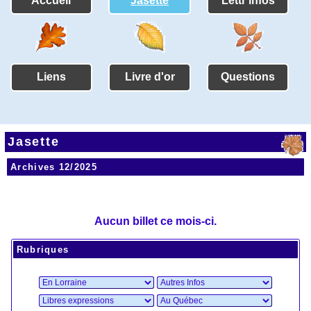
Accueil
Jasette
Lettr'infos
Liens
Livre d'or
Questions
Jasette
Archives 12/2025
Aucun billet ce mois-ci.
Rubriques