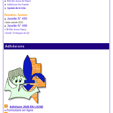
► Fête des Assos de Nancy
► Adhésions fin d'année
► Agenda du 4e trim
Dernières Jasettes
Jasette N° 495
►
• Infos rentrée 2025
Jasette N° 496
►
• CR Fête Assos Nancy
• Soirée "le français du Qc"
Adhésions
Adhésion 2026 EN LIGNE
Formulaire en ligne
>