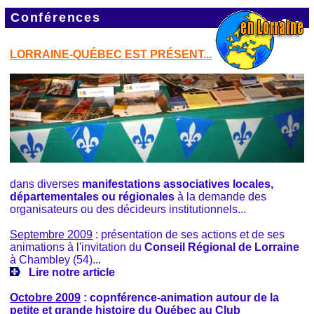
Conférences
LORRAINE-QUÉBEC EST PRÉSENT...
dans diverses
manifestations associatives locales,
départementales ou régionales
à la demande des
organisateurs ou des décideurs institutionnels...
Septembre 200
9
: présentation de ses actions et de ses
animations à l'invitation du
Conseil Régional de Lorraine
à Chambley (54)...
Lire notre article
Octobre 2009
: copnférence-animation autour de la
petite et grande histoire du Québec au Club