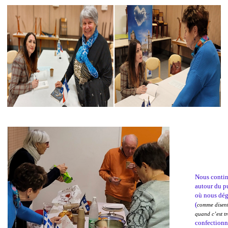
Nous contin
autour du pu
où nous dég
(
comme disent
quand c’est t
confectionn