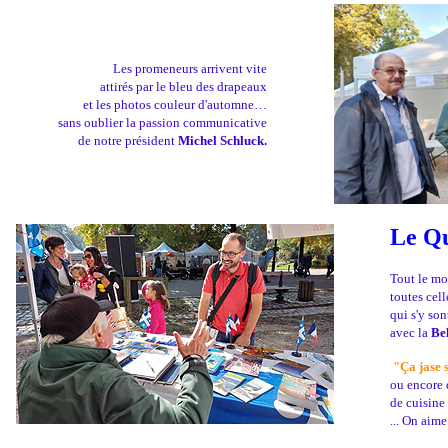
Les promeneurs arrivent vite
attirés par le bleu des drapeaux
et les photos couleur d'automne…
sans oublier la passion communicative
de notre président
Michel Schluck.
Le Qu
Tout le mon
toutes cell
qui s'y so
avec la
Be
"Ça jase 
ou encore 
de cuisine 
... On aim