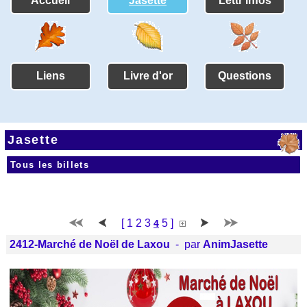
Accueil
Jasette
Lettr'infos
Liens
Livre d'or
Questions
Jasette
Tous les billets
[
1
2
3
5
]
4
2412-Marché de Noël de Laxou
- par
AnimJasette