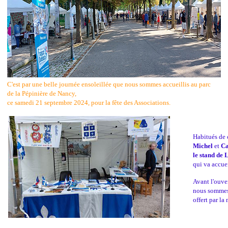
C'est par une belle journée ensoleillée que nous sommes accueillis au parc
de la Pépinière de Nancy,
ce samedi 21 septembre 2024, pour la fête des Associations.
Habitués de 
Michel
et
Ca
le stand de
L
qui va accuei
Avant l'ouve
nous sommes 
offert par la