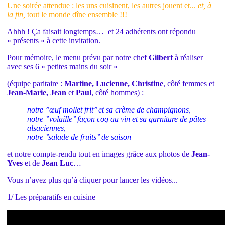
Une soirée attendue : les uns cuisinent, les autres jouent et...
et, à
la fin,
tout le monde dîne ensemble !!!
Ahhh ! Ça faisait longtemps… et 24 adhérents ont répondu
« présents » à cette invitation.
Pour mémoire, le menu prévu par notre chef
Gilbert
à réaliser
avec ses 6 « petites mains du soir »
(équipe paritaire :
Martine, Lucienne, Christine
, côté femmes et
Jean-Marie, Jean
et
Paul
, côté hommes) :
notre ’’œuf mollet frit’’ et sa crème de champignons,
notre ’’volaille’’ façon coq au vin et sa garniture de pâtes
alsaciennes,
notre ’’salade de fruits’’ de saison
et notre compte-rendu tout en images grâce aux photos de
Jean-
Yves
et de
Jean Luc
…
Vous n’avez plus qu’à cliquer pour lancer les vidéos...
1/ Les préparatifs en cuisine