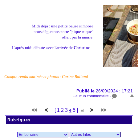
Midi déjà : une petite pause s'impose
nous dégustons notre "pique-nique"
offert par la mairie.
L'après-midi débute avec l'arrivée de
Christine
....
Compte-rendu matinée et photos : Carine Balland
Publié le
26/09/2024 : 17:21
- aucun commentaire -
[
1
2
3
5
]
4
Rubriques