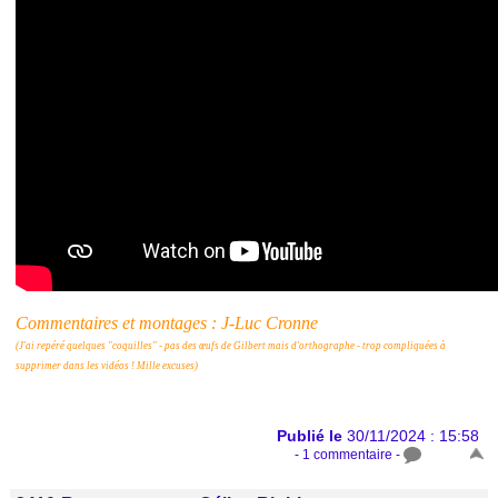
Commentaires et montages : J-Luc Cronne
(J'ai repéré quelques "coquilles" - pas des œufs de
Gilbert mais d'orthographe - trop compliquées à
supprimer dans les vidéos ! Mille excuses)
Publié le
30/11/2024 : 15:58
- 1 commentaire -