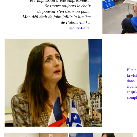
et l’impression d’être emprisonné…
Se trouve toujours le choix
de pouvoir s’en sortir ou pas…
Mon défi était de faire jaillir la lumière
de l’obscurité ! »
ajoute-t-elle.
Elle n
la vis
dans l
à cell
et qu’
compl