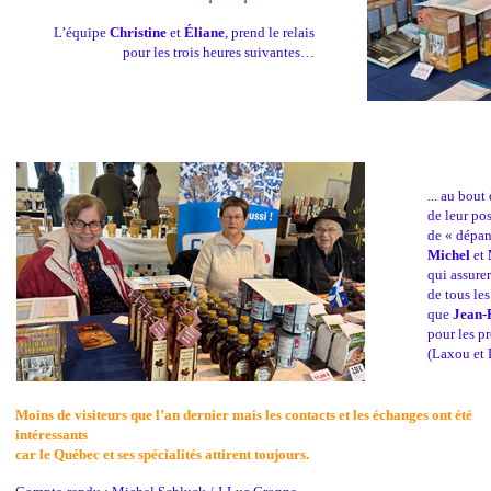
L’équipe
Christine
et
Éliane
, prend le relais
pour les trois heures suivantes…
... au bout
de leur po
de « dépan
Michel
et
qui assure
de tous les
que
Jean-
pour les p
(Laxou et
Moins de visiteurs que l’an dernier mais les contacts et les échanges ont été
intéressants
car le Québec et ses spécialités attirent toujours.