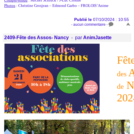
Compte-rendu
: Michel Schluck / J-Luc Cronne
Photos
: Christine Grosjean – Edmond Garbo – FROLOIS’Anime
Publié le
07/10/2024 : 10:55
- aucun commentaire -
2409-Fête des Assos- Nancy
- par
AnimJasette
Fêt
A
des
N
de
202