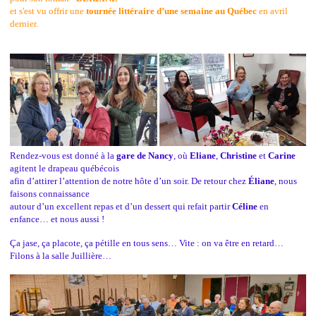
et s'est vu offrir une
tournée littéraire d’une semaine au Québec
en avril
dernier.
Rendez-vous est donné à la
gare de Nancy
, où
Eliane
,
Christine
et
Carine
agitent le drapeau québécois
afin d’attirer l’attention de notre hôte d’un soir.
De retour chez
Éliane
, nous
faisons connaissance
autour d’un excellent repas et d’un dessert qui refait partir
Céline
en
enfance… et nous aussi !
Ça jase, ça placote, ça pétille en tous sens… Vite : on va être en retard…
Filons à la salle Juillière…