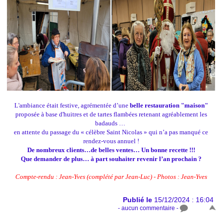
L'ambiance était festive, agrémentée d’une
belle restauration "maison"
proposée à base d'huitres et de tartes flambées retenant agréablement les
badauds …
en attente du passage du « célèbre Saint Nicolas » qui n’a pas manqué ce
rendez-vous annuel !
De nombreux clients…de belles ventes… Un bonne recette !!!
Que demander de plus… à part souhaiter revenir l’an prochain ?
Compte-rendu : Jean-Yves (complété par Jean-Luc) - Photos : Jean-Yves
Publié le
15/12/2024 : 16:04
- aucun commentaire -