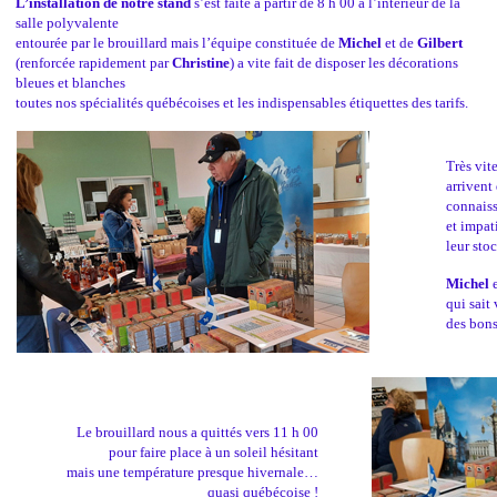
L’installation de notre stand
s’est faite à partir de 8 h 00 à l’intérieur de la
salle polyvalente
entourée par le brouillard mais l’équipe constituée de
Michel
et de
Gilbert
(renforcée rapidement par
Christine
) a vite fait de disposer les décorations
bleues et blanches
toutes nos spécialités québécoises et les indispensables étiquettes des tarifs.
Très vite
arrivent
connaiss
et impat
leur sto
Michel
e
qui sait
des bons
Le brouillard nous a quittés vers 11 h 00
pour faire place à un soleil hésitant
mais une température presque hivernale…
quasi québécoise !