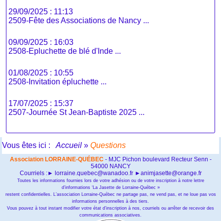
29/09/2025 : 11:13
2509-Fête des Associations de Nancy ...
09/09/2025 : 16:03
2508-Epluchette de blé d'Inde ...
01/08/2025 : 10:55
2508-Invitation épluchette ...
17/07/2025 : 15:37
2507-Journée St Jean-Baptiste 2025 ...
Vous êtes ici :
Accueil
»
Questions
Association LORRAINE-QUÉBEC
- MJC Pichon boulevard Recteur Senn -
54000 NANCY
Courriels :► lorraine.quebec@wanadoo.fr ►animjasette@orange.fr
Toutes les informations fournies lors de votre adhésion ou de votre inscription à notre lettre
d’informations ‘La Jasette de Lorraine-Québec »
restent confidentielles. L’association Lorraine-Québec ne partage pas, ne vend pas, et ne loue pas vos
informations personnelles à des tiers.
Vous pouvez à tout instant modifier votre état d’inscription à nos, courriels ou arrêter de recevoir des
communications associatives.