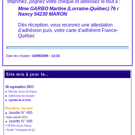
 Imprimez, joignez votre chèque et adressez le tout à :
Mme GARBO Martine (Lorraine-Québec) 76 r
Nancy 54230 MARON
Dès réception, vous recevrez une attestation
d'adhésion puis, votre carte d'adhérent France-
Québec
Date de création :
16/08/2009 : 13:10
Site mis à jour le..
30 septembre 2025
► Fête des Assos de Nancy
► Adhésions fin d'année
► Agenda du 4e trim
Dernières Jasettes
Jasette N° 495
►
• Infos rentrée 2025
Jasette N° 496
►
• CR Fête Assos Nancy
• Soirée "le français du Qc"