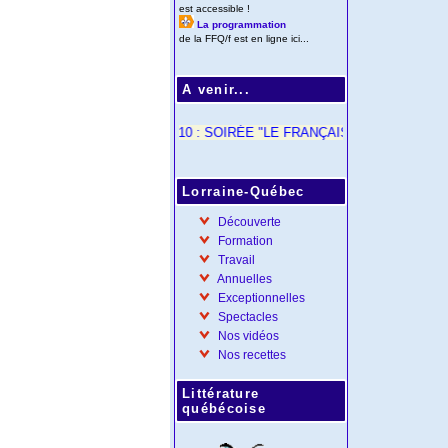
est accessible !
La programmation
de la FFQ/f est en ligne ici...
A venir...
< 21/10 : SOIRÉE "LE FRANÇAIS DU QUÉBEC - SALL
Lorraine-Québec
Découverte
Formation
Travail
Annuelles
Exceptionnelles
Spectacles
Nos vidéos
Nos recettes
Littérature
québécoise