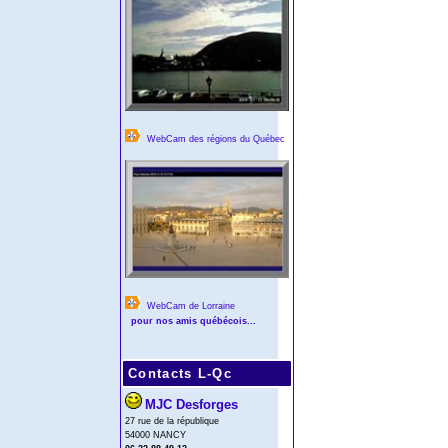
WebCam des régions du Québec
WebCam de Lorraine
pour nos amis québécois...
Contacts L-Qc
MJC Desforges
27 rue de la république
54000 NANCY