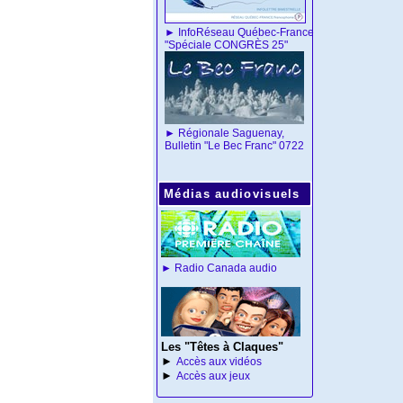
► InfoRéseau Québec-France
"Spéciale CONGRÈS 25"
► Régionale Saguenay,
Bulletin "Le Bec Franc"
0722
Médias audiovisuels
►
Radio Canada audio
Les "Têtes à Claques"
►
Accès aux vidéos
►
Accès aux jeux