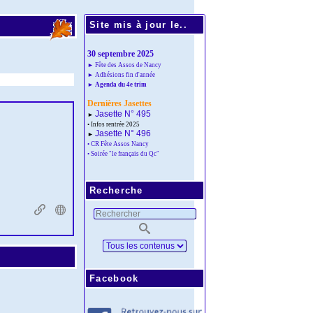
Site mis à jour le..
30 septembre 2025
► Fête des Assos de Nancy
► Adhésions fin d'année
► Agenda du 4e trim
Dernières Jasettes
Jasette N° 495
►
• Infos rentrée 2025
Jasette N° 496
►
• CR Fête Assos Nancy
• Soirée "le français du Qc"
Recherche
Facebook