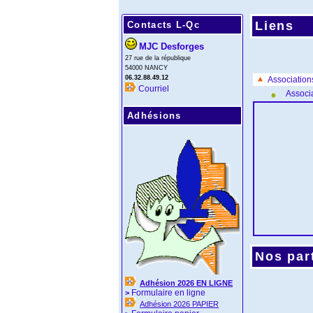
Liens
Contacts L-Qc
MJC Desforges
27 rue de la république
54000 NANCY
06.32.88.49.12
Association
Courriel
Associ
Adhésions
Nos part
Adhésion 2026 EN LIGNE
Formulaire en ligne
>
Adhésion 2026 PAPIER