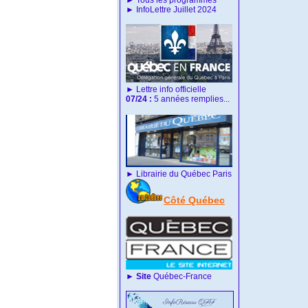
►
Tous les programmes
►
InfoLettre Juillet 2024
►
Lettre info officielle
07/24 :
5 années remplies...
►
Librairie du Québec
Paris
Côté Québec
►
Site
Québec-France