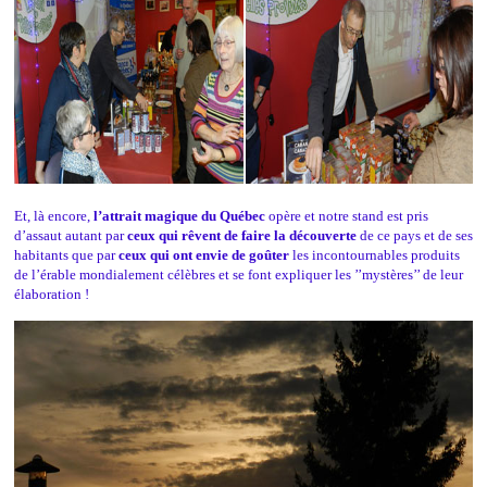
Et, là encore,
l’attrait magique du Québec
opère et notre stand est pris
d’assaut autant par
ceux qui rêvent de faire la découverte
de ce pays et de ses
habitants que par
ceux qui ont envie de goûter
les incontournables produits
de l’érable mondialement célèbres et se font expliquer les ’’mystères’’ de leur
élaboration !