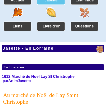
Accueil
Jasette
Lettr'infos
Liens
Livre d'or
Questions
Jasette -
En Lorraine
En Lorraine
1612-Marché de Noël-Lay St Christrophe
-
par
AnimJasette
Au marché de Noël de Lay Saint
Christophe