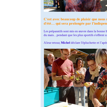
C'est avec beaucoup de plaisir que nous
d'été… qui sera prolongée par l’indispens
Les préparatifs sont mis en œuvre dans la bonne hume
du mais... pendant que l
es plus sportifs s'offrent
A leur retour,
Michel
déclare l'épluchette et l’apér