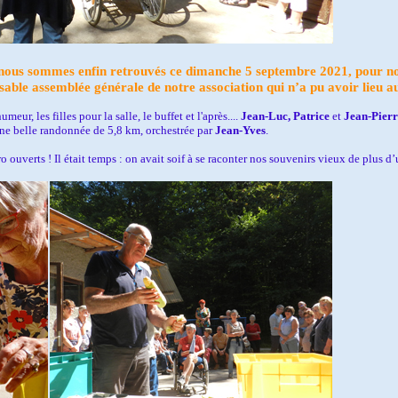
 nous sommes enfin retrouvés ce dimanche 5 septembre 2021, pour notr
able assemblée générale de notre association qui n’a pu avoir lieu au 
ur, les filles pour la salle, le buffet et l'après....
Jean-Luc, Patrice
et
Jean-Pierr
 une belle randonnée de 5,8 km, orchestrée par
Jean-Yves
.
o ouverts ! Il était temps : on avait soif à se raconter nos souvenirs vieux de plus d’