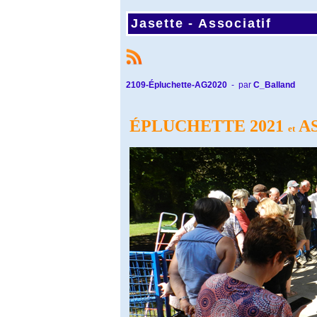
Jasette -
Associatif
2109-Épluchette-AG2020
- par
C_Balland
ÉPLUCHETTE 2021
AS
et