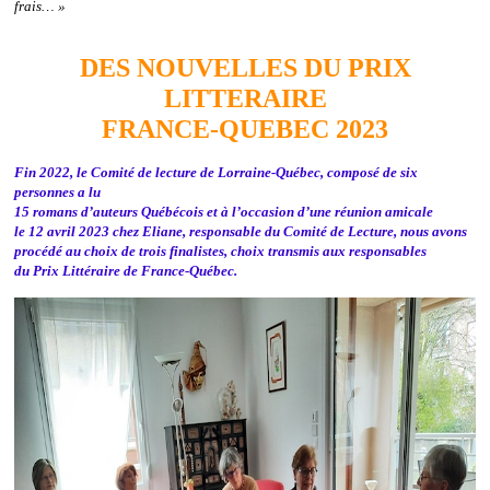
frais… »
DES NOUVELLES DU PRIX
LITTERAIRE
FRANCE-QUEBEC 2023
Fin 2022, le Comité de lecture de Lorraine-Québec, composé de six
personnes a lu
15 romans d’auteurs Québécois et à l’occasion d’une réunion amicale
le 12 avril 2023 chez Eliane, responsable du Comité de Lecture, nous avons
procédé au choix de trois finalistes, choix transmis aux responsables
du Prix Littéraire de France-Québec.