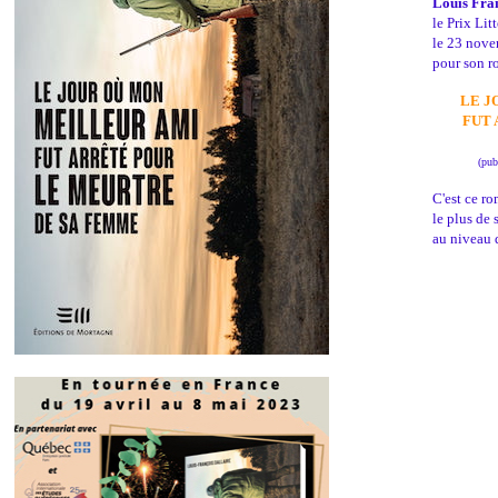
Louis Fr
le Prix Li
le 23 nov
pour son r
LE J
FUT 
(pub
C'est ce r
le plus de 
au niveau 