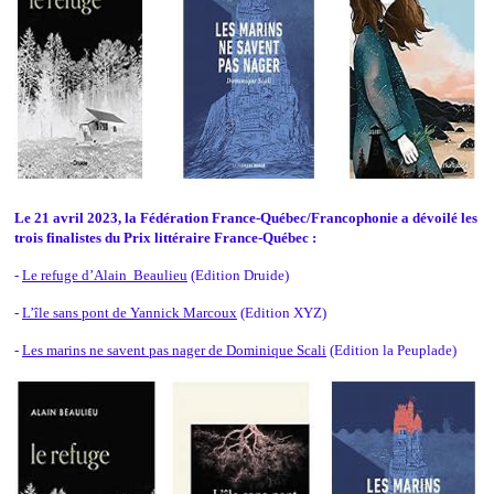
Le 21 avril 2023, la Fédération France-Québec/Francophonie a dévoilé les
trois finalistes du Prix littéraire France-Québec :
-
Le refuge d’Alain Beaulieu
(Edition Druide)
-
L’île sans pont de Yannick Marcoux
(Edition XYZ)
-
Les marins ne savent pas nager de Dominique Scali
(Edition la Peuplade)