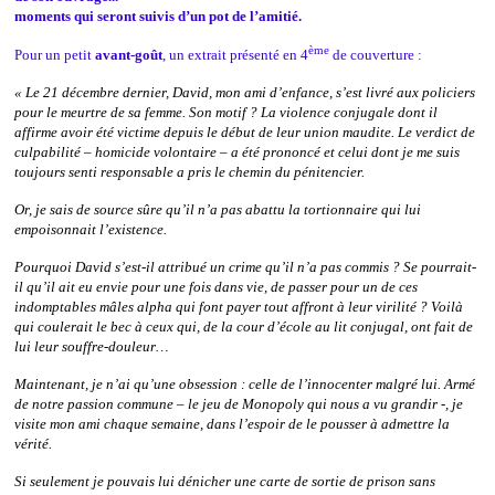
moments qui seront suivis d’un pot de l’amitié.
ème
Pour un petit
avant-goût
, un extrait présenté en 4
de couverture :
« Le 21 décembre dernier, David, mon ami d’enfance, s’est livré aux policiers
pour le meurtre de sa femme. Son motif ? La violence conjugale dont il
affirme avoir été victime depuis le début de leur union maudite. Le verdict de
culpabilité – homicide volontaire – a été prononcé et celui dont je me suis
toujours senti responsable a pris le chemin du pénitencier.
Or, je sais de source sûre qu’il n’a pas abattu la tortionnaire qui lui
empoisonnait l’existence.
Pourquoi David s’est-il attribué un crime qu’il n’a pas commis ? Se pourrait-
il qu’il ait eu envie pour une fois dans vie, de passer pour un de ces
indomptables mâles alpha qui font payer tout affront à leur virilité ? Voilà
qui coulerait le bec à ceux qui, de la cour d’école au lit conjugal, ont fait de
lui leur souffre-douleur…
Maintenant, je n’ai qu’une obsession : celle de l’innocenter malgré lui. Armé
de notre passion commune – le jeu de Monopoly qui nous a vu grandir -, je
visite mon ami chaque semaine, dans l’espoir de le pousser à admettre la
vérité.
Si seulement je pouvais lui dénicher une carte de sortie de prison sans