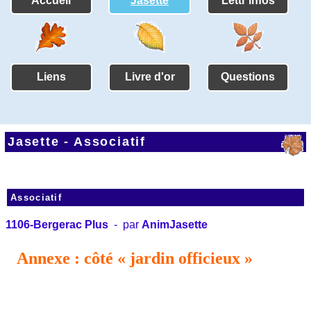
Accueil
Jasette
Lettr'infos
Liens
Livre d'or
Questions
Jasette -
Associatif
Associatif
1106-Bergerac Plus
- par
AnimJasette
 Annexe : côté « jardin officieux »